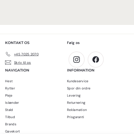
KONTAKT OS
Følg os
+45 7025 2070
Instagram
Facebook
Skriv til os
NAVIGATION
INFORMATION
Hest
Kundeservice
Rytter
Spor din ordre
Pleje
Levering
Islænder
Returnering
Stald
Reklamation
Tilbud
Prisgaranti
Brands
Gavekort