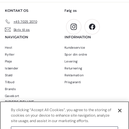
KONTAKT OS
Følg os
+45 7025 2070
Instagram
Facebook
Skriv til os
NAVIGATION
INFORMATION
Hest
Kundeservice
Rytter
Spor din ordre
Pleje
Levering
Islænder
Returnering
Stald
Reklamation
Tilbud
Prisgaranti
Brands
Gavekort
RIDERS DELUXE
By clicking “Accept All Cookies”, you agree to the storing of
Blog
cookies on your device to enhance site navigation, analyze
Om Riders Deluxe
site usage, and assist in our marketing efforts.
Handelsbetingelser