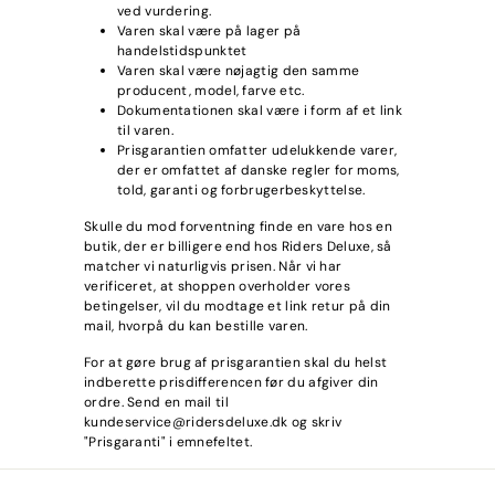
E
ved vurdering.
Varen skal være på lager på
handelstidspunktet
Varen skal være nøjagtig den samme
producent, model, farve etc.
Dokumentationen skal være i form af et link
til varen.
Prisgarantien omfatter udelukkende varer,
der er omfattet af danske regler for moms,
told, garanti og forbrugerbeskyttelse.
Skulle du mod forventning finde en vare hos en
butik, der er billigere end hos Riders Deluxe, så
matcher vi naturligvis prisen. Når vi har
verificeret, at shoppen overholder vores
betingelser, vil du modtage et link retur på din
mail, hvorpå du kan bestille varen.
For at gøre brug af prisgarantien skal du helst
indberette prisdifferencen før du afgiver din
ordre. Send en mail til
kundeservice@ridersdeluxe.dk og skriv
"Prisgaranti" i emnefeltet.