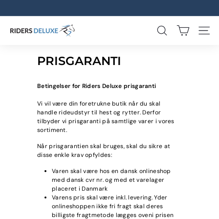
Gå
til
Pause
indhold
slideshow
R
SØG
SIDE 
I
PRISGARANTI
D
E
Betingelser for Riders Deluxe prisgaranti
R
Vi vil være din foretrukne butik når du skal
handle rideudstyr til hest og rytter. Derfor
S
tilbyder vi prisgaranti på samtlige varer i vores
sortiment.
D
Når prisgarantien skal bruges, skal du sikre at
E
disse enkle krav opfyldes:
L
Varen skal være hos en dansk onlineshop
med dansk cvr nr. og med et varelager
U
placeret i Danmark
Varens pris skal være inkl. levering. Yder
X
onlineshoppen ikke fri fragt skal deres
billigste fragtmetode lægges oveni prisen