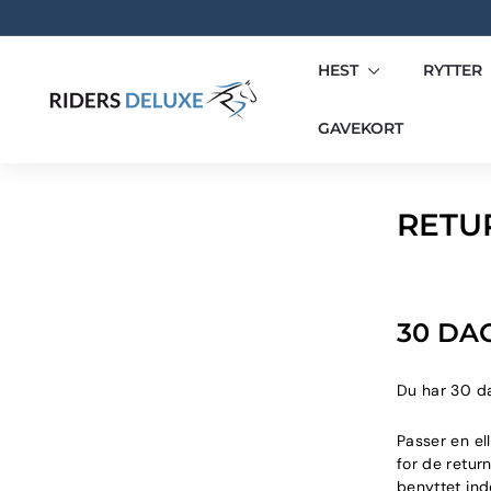
Gå
til
indhold
HEST
RYTTER
R
I
GAVEKORT
D
E
RETU
R
S
D
30 DA
E
Du har 30 da
L
Passer en el
U
for de return
X
benyttet ind