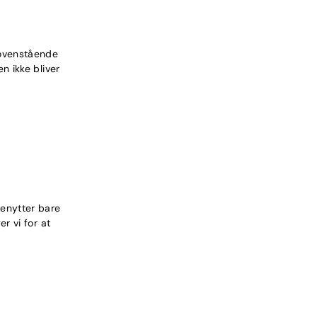
 ovenstående
n ikke bliver
benytter bare
r vi for at