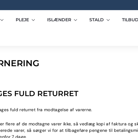
Pause
slideshow
PLEJE
ISLÆNDER
STALD
TILBU
RNERING
GES FULD RETURRET
ges fuld returret fra modtagelse af varerne.
ler flere af de modtagne varer ikke, så vedlæg kopi af faktura og sk
erede varer, så sørger vi for at tilbageføre pengene til betalingsm
enfor 7 dage.