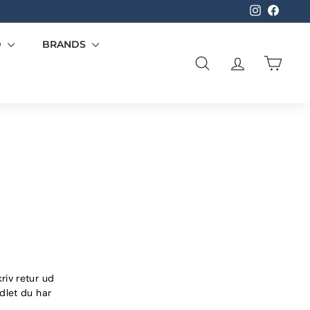
Instagram
Facebo
D
BRANDS
SØG
KONTO
KURV
riv retur ud
idlet du har