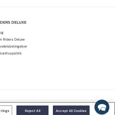
IDERS DELUXE
og
 Riders Deluxe
ndelsbetingelser
ivatlivspolitik
ttings
Reject All
Accept All Cookies