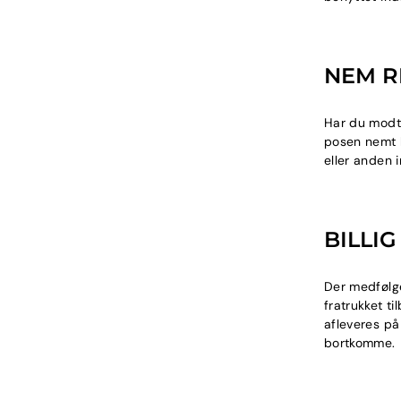
E
NEM R
Har du modta
posen nemt k
eller anden 
BILLI
Der medfølge
fratrukket t
afleveres på
bortkomme.