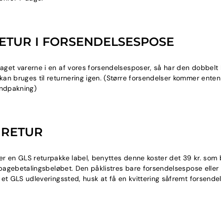
ETUR I FORSENDELSESPOSE
get varerne i en af vores forsendelsesposer, så har den dobbelt
an bruges til returnering igen. (Større forsendelser kommer ente
indpakning)
G RETUR
r en GLS returpakke label, benyttes denne koster det 39 kr. som b
ilbagebetalingsbeløbet. Den påklistres bare forsendelsespose eller
 et GLS udleveringssted, husk at få en kvittering såfremt forsendel