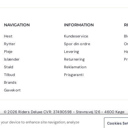
NAVIGATION
INFORMATION
R
Hest
Kundeservice
Bl
Rytter
Spor din ordre
Om
Pleje
Levering
Ha
Islænder
Returnering
Pr
Stald
Reklamation
Tilbud
Prisgaranti
Brands
Gavekort
© 2026 Riders Deluxe CVR: 37490598 - Stevnsvej 126 - 4600 Køge
 your device to enhance site navigation, analyze
Cookies Se