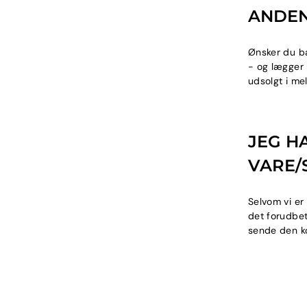
ANDEN
Ønsker du ba
- og lægger 
udsolgt i m
JEG H
VARE/
Selvom vi er
det forudbeta
sende den ko