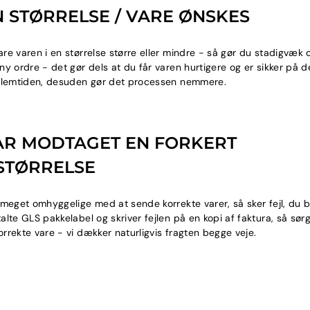
 STØRRELSE / VARE ØNSKES
re varen i en størrelse større eller mindre - så gør du stadigvæk
ny ordre - det gør dels at du får varen hurtigere og er sikker på de
ellemtiden, desuden gør det processen nemmere.
AR MODTAGET EN FORKERT
STØRRELSE
 meget omhyggelige med at sende korrekte varer, så sker fejl, du 
lte GLS pakkelabel og skriver fejlen på en kopi af faktura, så sørge
rrekte vare - vi dækker naturligvis fragten begge veje.