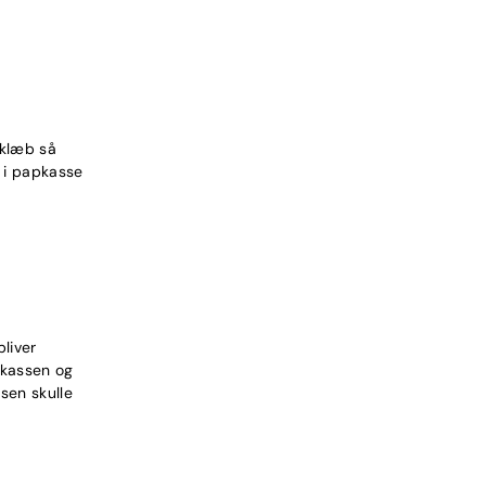
 klæb så
n i papkasse
liver
 kassen og
sen skulle