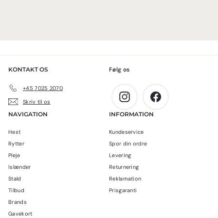
KONTAKT OS
Følg os
+45 7025 2070
Instagram
Facebook
Skriv til os
NAVIGATION
INFORMATION
Hest
Kundeservice
Rytter
Spor din ordre
Pleje
Levering
Islænder
Returnering
Stald
Reklamation
Tilbud
Prisgaranti
Brands
Gavekort