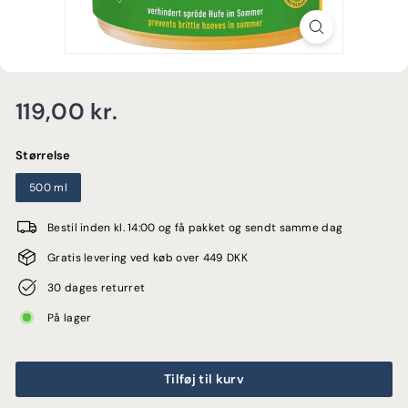
E
Normalpris
119,00
119,00 kr.
kr.
Størrelse
500 ml
Bestil inden kl. 14:00 og få pakket og sendt samme dag
Gratis levering ved køb over 449 DKK
30 dages returret
På lager
Tilføj til kurv