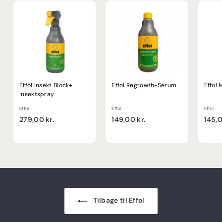
r
.
Effol Insekt Block+
Effol Regrowth-Serum
Effol 
insektspray
Effol
Effol
Effol
2
1
279,00 kr.
149,00 kr.
145,0
7
4
9
9
,
,
0
0
0
0
k
k
r
r
Tilbage til Effol
.
.