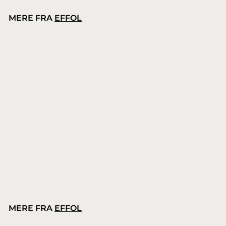
MERE FRA
EFFOL
Effol Summer Hoof Gel
Effol
1
119,00 kr.
1
9
,
0
0
MERE FRA
EFFOL
k