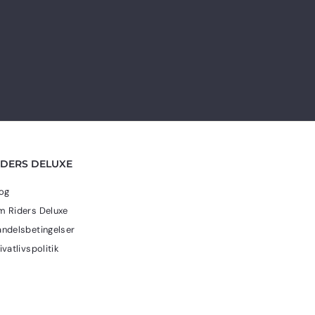
0
r
k
.
r
.
IDERS DELUXE
og
 Riders Deluxe
ndelsbetingelser
ivatlivspolitik