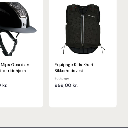
 Mips Guardian
Equipage Kids Khari
tter ridehjelm
Sikkerhedsvest
Equipage
1
9
 kr.
999,00 kr.
.
9
5
9
9
,
9
0
,
0
0
k