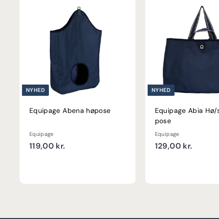
.
NYHED
NYHED
Equipage Abena høpose
Equipage Abia Hø/
pose
Equipage
Equipage
1
1
119,00 kr.
129,00 kr.
1
2
9
9
,
,
0
0
0
0
k
k