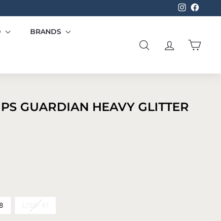
Instagram
Facebo
D
BRANDS
SØG
KONTO
KURV
IPS GUARDIAN HEAVY GLITTER
599,00
.
8
L/59-61