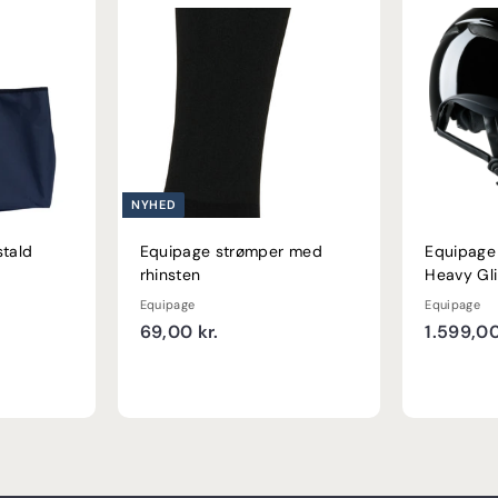
NYHED
stald
Equipage strømper med
Equipage
rhinsten
Heavy Gli
Equipage
Equipage
6
69,00 kr.
1.599,00
9
,
0
0
k
r