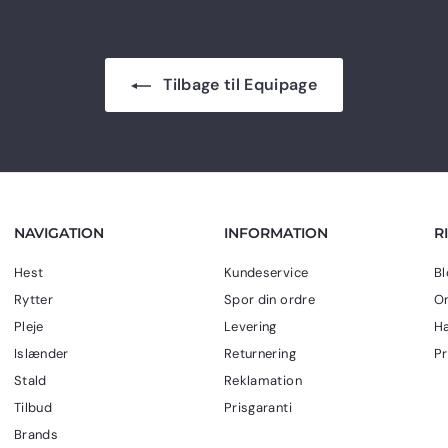
.
Tilbage til Equipage
NAVIGATION
INFORMATION
R
Hest
Kundeservice
Bl
Rytter
Spor din ordre
Om
Pleje
Levering
Ha
Islænder
Returnering
Pr
Stald
Reklamation
Tilbud
Prisgaranti
Brands