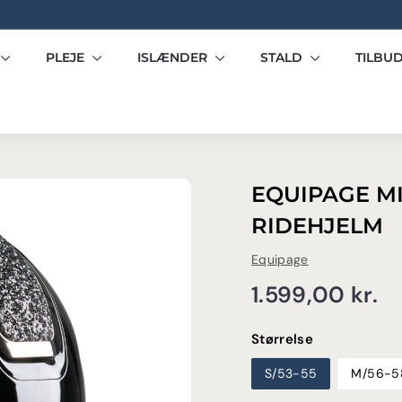
Pause
slideshow
PLEJE
ISLÆNDER
STALD
TILBU
EQUIPAGE M
RIDEHJELM
Equipage
Normalpris
1.
1.599,00 kr.
kr
Størrelse
S/53-55
M/56-5