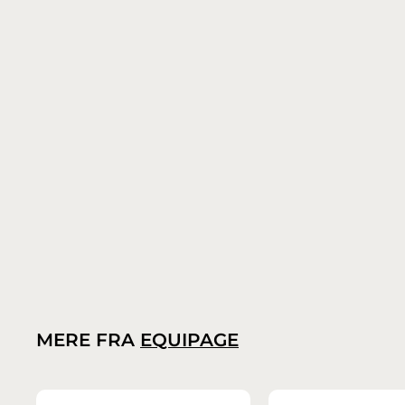
Equipage Mips Guardian Heavy Glitter ridehjelm
Equipage
1
1.599,00 kr.
.
5
9
9
,
0
MERE FRA
EQUIPAGE
0
k
r