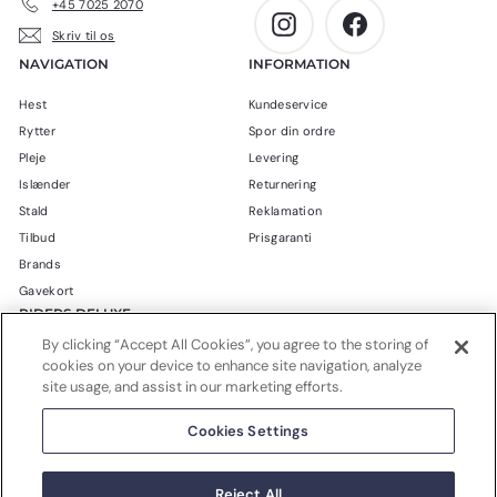
+45 7025 2070
Instagram
Facebook
Skriv til os
NAVIGATION
INFORMATION
Hest
Kundeservice
Rytter
Spor din ordre
Pleje
Levering
Islænder
Returnering
Stald
Reklamation
Tilbud
Prisgaranti
Brands
Gavekort
RIDERS DELUXE
By clicking “Accept All Cookies”, you agree to the storing of
Blog
cookies on your device to enhance site navigation, analyze
Om Riders Deluxe
site usage, and assist in our marketing efforts.
Handelsbetingelser
Cookies Settings
Privatlivspolitik
© 2026 Riders Deluxe CVR: 37490598 - Stevnsvej 126 - 4600
Reject All