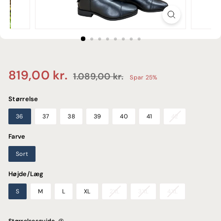
E
Normalpris
Udsalgspris
819,00
819,00 kr.
1.089,00
1.089,00 kr.
Spar 25%
kr.
kr.
Størrelse
36
37
38
39
40
41
42
Farve
Sort
Højde/Læg
S
M
L
XL
2XL
3XL
4XL