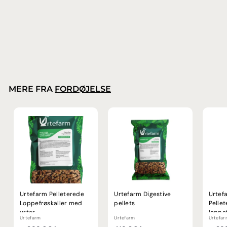
Urtefarm
f
299,00 kr.
fra
r
a
2
9
9
MERE FRA
FORDØJELSE
,
0
0
k
r
.
Urtefarm Pelleterede
Urtefarm Digestive
Urtef
Loppefrøskaller med
pellets
Pelle
urter
loppef
Urtefarm
Urtefarm
Urtefar