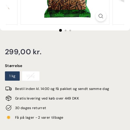
E
Normalpris
299,00
299,00 kr.
kr.
Størrelse
1 kg
10 kg
Bestil inden kl. 14:00 og få pakket og sendt samme dag
Gratis levering ved køb over 449 DKK
30 dages returret
Få på lager - 2 varer tilbage