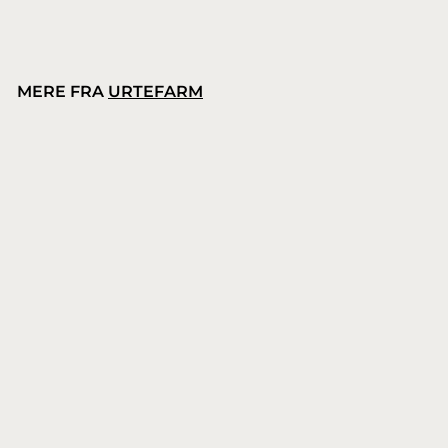
MERE FRA
URTEFARM
Urtefarm Psyllium Husk Pelleterede loppefrøskaller