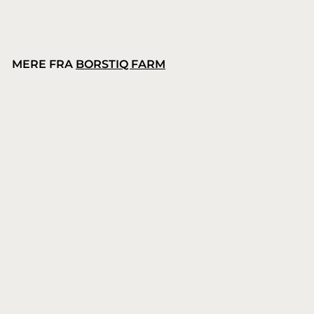
MERE FRA
BORSTIQ FARM
Borstiq Farm medium gedehårsbørste
Borstiq Farm
2
219,00 kr.