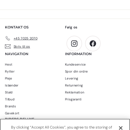
0
0
0
0
k
k
r
r
KONTAKT OS
Følg os
.
.
+45 7025 2070
Instagram
Facebook
Skriv til os
NAVIGATION
INFORMATION
Hest
Kundeservice
Rytter
Spor din ordre
Pleje
Levering
Islænder
Returnering
Stald
Reklamation
Tilbud
Prisgaranti
Brands
Gavekort
RIDERS DELUXE
By clicking “Accept All Cookies”, you agree to the storing of
Blog