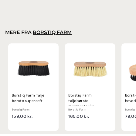
1
9
,
0
0
MERE FRA
BORSTIQ FARM
k
r
.
Borstiq Farm Talje
Borstiq Farm
Borst
børste supersoft
taljebørste
hoved
mex/hestehår
Borstiq Farm
Borstiq Farm
Borstiq
1
1
159,00 kr.
165,00 kr.
79,00
5
6
9
5
,
,