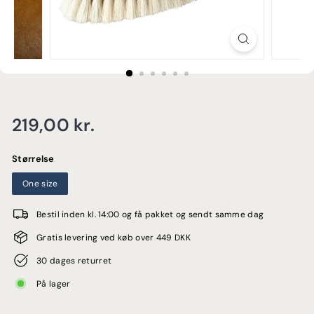
E
Normalpris
219,00
219,00 kr.
kr.
Størrelse
One size
Bestil inden kl. 14:00 og få pakket og sendt samme dag
Gratis levering ved køb over 449 DKK
30 dages returret
På lager