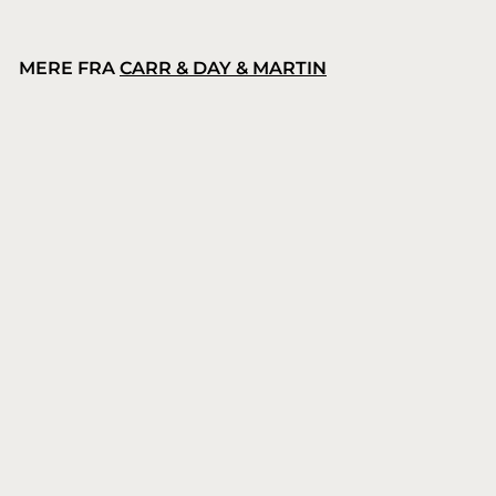
MERE FRA
CARR & DAY & MARTIN
Carr & Day & Martin Belvoir Leather Balsam
Carr & Day & Martin
1
159,00 kr.