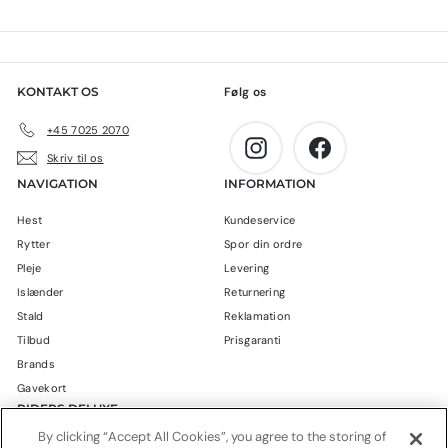
5
0
0
0
,
k
0
r
KONTAKT OS
Følg os
0
.
k
+45 7025 2070
r
Instagram
Facebook
Skriv til os
.
NAVIGATION
INFORMATION
Hest
Kundeservice
Rytter
Spor din ordre
Pleje
Levering
Islænder
Returnering
Stald
Reklamation
Tilbud
Prisgaranti
Brands
Gavekort
RIDERS DELUXE
By clicking “Accept All Cookies”, you agree to the storing of
Blog