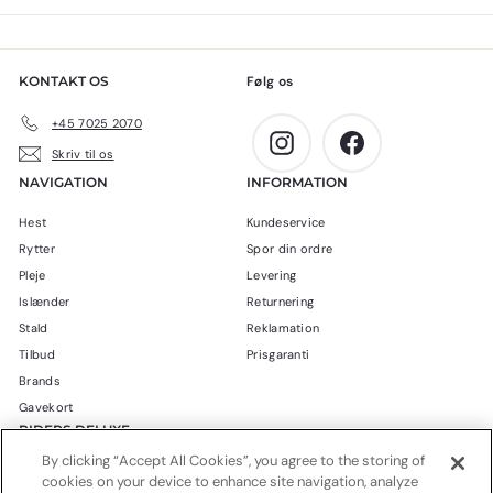
9
0
,
k
0
r
KONTAKT OS
Følg os
0
.
k
+45 7025 2070
r
Instagram
Facebook
Skriv til os
.
NAVIGATION
INFORMATION
Hest
Kundeservice
Rytter
Spor din ordre
Pleje
Levering
Islænder
Returnering
Stald
Reklamation
Tilbud
Prisgaranti
Brands
Gavekort
RIDERS DELUXE
By clicking “Accept All Cookies”, you agree to the storing of
Blog
cookies on your device to enhance site navigation, analyze