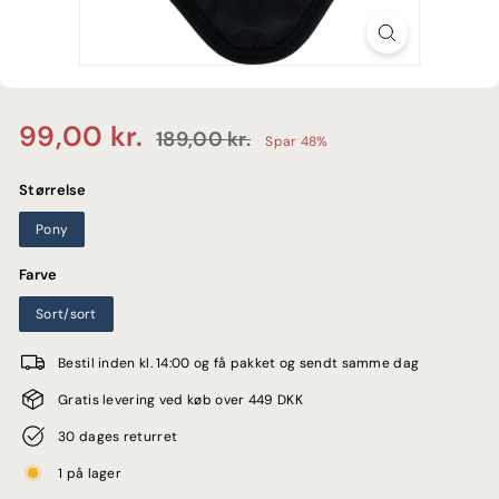
E
Normalpris
Udsalgspris
99,00
99,00 kr.
189,00
189,00 kr.
Spar 48%
kr.
kr.
Størrelse
Pony
Farve
Sort/sort
Bestil inden kl. 14:00 og få pakket og sendt samme dag
Gratis levering ved køb over 449 DKK
30 dages returret
1 på lager