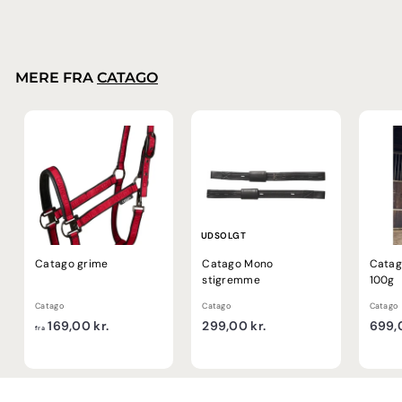
9
s
r
,
,
a
m
0
0
l
a
0
0
g
l
k
k
s
p
MERE FRA
CATAGO
r
p
r
r
.
r
i
.
i
s
s
UDSOLGT
Catago grime
Catago Mono
Catag
stigremme
100g
Catago
Catago
Catago
f
2
169,00 kr.
299,00 kr.
699,0
fra
r
9
a
9
1
,
6
0