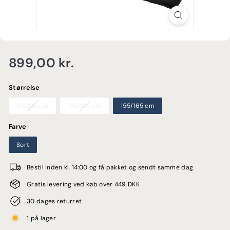
E
Normalpris
899,00
899,00 kr.
kr.
Størrelse
115/125 cm
135/145 cm
155/165 cm
Farve
Sort
Bestil inden kl. 14:00 og få pakket og sendt samme dag
Gratis levering ved køb over 449 DKK
30 dages returret
1 på lager