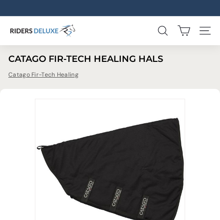
Gå
til
Pause
indhold
slideshow
R
SØG
SIDE 
I
CATAGO FIR-TECH HEALING HALS
D
Catago Fir-Tech Healing
E
R
S
D
E
L
U
X