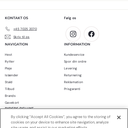
0
0
k
k
r
r
KONTAKT OS
Følg os
.
.
+45 7025 2070
Instagram
Facebook
Skriv til os
NAVIGATION
INFORMATION
Hest
Kundeservice
Rytter
Spor din ordre
Pleje
Levering
Islænder
Returnering
Stald
Reklamation
Tilbud
Prisgaranti
Brands
Gavekort
RIDERS DELUXE
By clicking “Accept All Cookies”, you agree to the storing of
Blog
cookies on your device to enhance site navigation, analyze
Om Riders Deluxe
site usage, and assist in our marketing efforts.