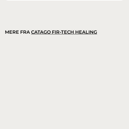
MERE FRA
CATAGO FIR-TECH HEALING
Catago FIR-Tech Healing hals
Catago FIR-Tech Healing
8
899,00 kr.
9