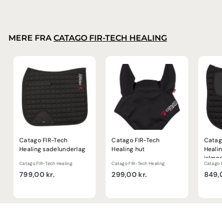
9
,
0
0
MERE FRA
CATAGO FIR-TECH HEALING
k
r
.
Catago FIR-Tech
Catago FIR-Tech
Catag
Healing sadelunderlag
Healing hut
Heali
islæn
Catago FIR-Tech Healing
Catago FIR-Tech Healing
Catago 
antisk
7
2
799,00 kr.
299,00 kr.
849,0
9
9
9
9
,
,
0
0