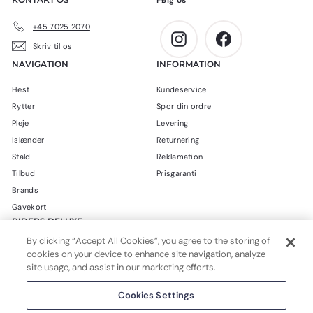
Følg os
.
.
+45 7025 2070
Instagram
Facebook
Skriv til os
NAVIGATION
INFORMATION
Hest
Kundeservice
Rytter
Spor din ordre
Pleje
Levering
Islænder
Returnering
Stald
Reklamation
Tilbud
Prisgaranti
Brands
Gavekort
RIDERS DELUXE
By clicking “Accept All Cookies”, you agree to the storing of
Blog
cookies on your device to enhance site navigation, analyze
Om Riders Deluxe
site usage, and assist in our marketing efforts.
Handelsbetingelser
Cookies Settings
Privatlivspolitik