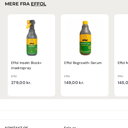
0
s
p
MERE FRA
EFFOL
r
p
k
r
.
r
i
r
i
s
.
s
Effol Insekt Block+
Effol Regrowth-Serum
Effol 
insektspray
Effol
Effol
Effol
2
1
279,00 kr.
149,00 kr.
145,0
7
4
9
9
,
,
0
0
0
0
k
k
r
r
KONTAKT OS