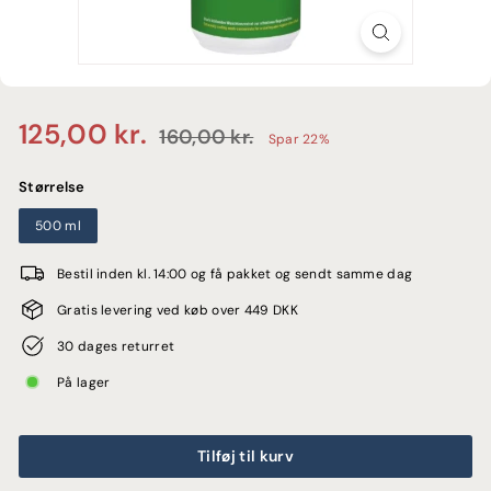
E
Normalpris
Udsalgspris
125,00
125,00 kr.
160,00
160,00 kr.
Spar 22%
kr.
kr.
Størrelse
500 ml
Bestil inden kl. 14:00 og få pakket og sendt samme dag
Gratis levering ved køb over 449 DKK
30 dages returret
På lager
Tilføj til kurv