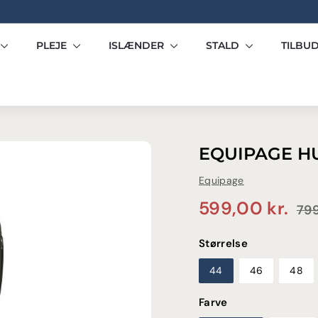
Pause
slideshow
PLEJE
ISLÆNDER
STALD
TILBU
EQUIPAGE H
Equipage
Normalpris
Udsalgspris
59
599,00 kr.
799
kr.
Størrelse
44
46
48
Farve