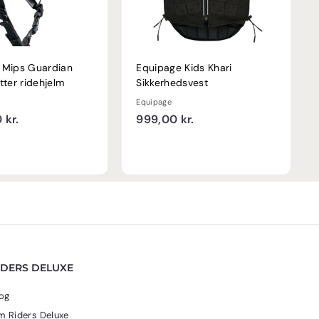
 Mips Guardian
Equipage Kids Khari
tter ridehjelm
Sikkerhedsvest
Equipage
1
9
 kr.
999,00 kr.
.
9
5
9
9
,
9
0
,
0
0
k
0
r
k
.
IDERS DELUXE
r
.
og
 Riders Deluxe