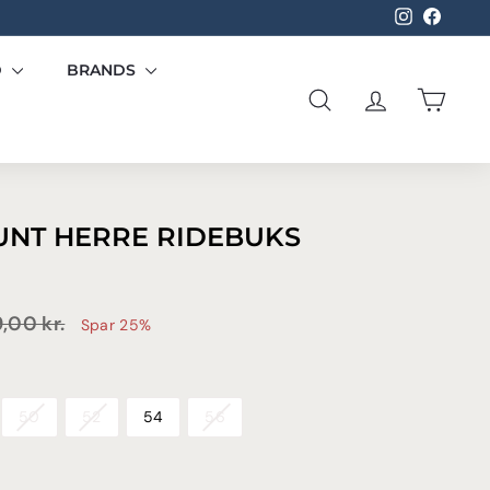
Instagram
Facebo
D
BRANDS
SØG
KONTO
KURV
UNT HERRE RIDEBUKS
9,00
799,00
,00 kr.
Spar 25%
kr.
50
52
54
56