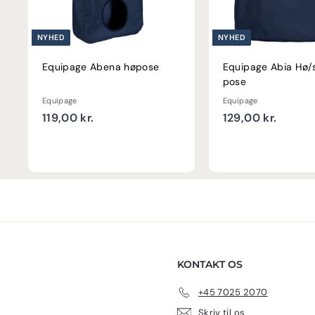
NYHED
NYHED
Equipage Abena høpose
Equipage Abia Hø/
pose
Equipage
Equipage
1
1
119,00 kr.
129,00 kr.
1
2
9
9
,
,
0
0
0
0
k
k
r
r
.
.
KONTAKT OS
+45 7025 2070
Skriv til os