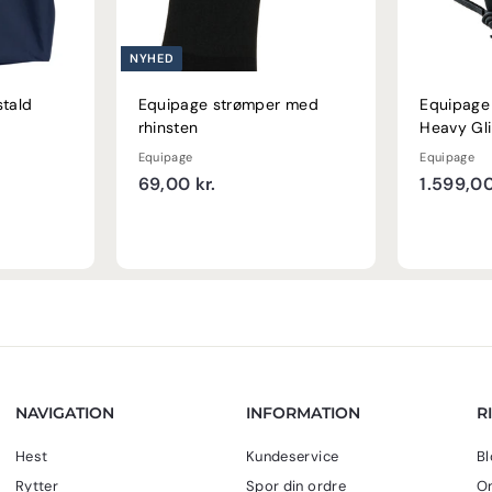
NYHED
stald
Equipage strømper med
Equipage
rhinsten
Heavy Gli
Equipage
Equipage
6
69,00 kr.
1.599,00
9
,
0
0
k
r
.
NAVIGATION
INFORMATION
R
Hest
Kundeservice
Bl
Rytter
Spor din ordre
Om