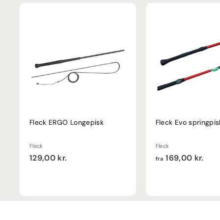
Fleck ERGO Longepisk
Fleck Evo springpis
Fleck
Fleck
1
f
129,00 kr.
169,00 kr.
fra
2
r
9
a
,
1
0
6
0
9