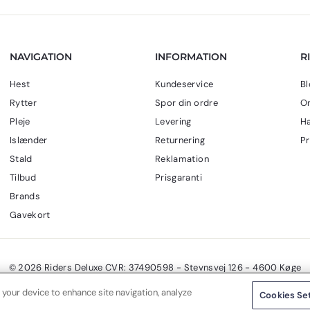
k
r
.
NAVIGATION
INFORMATION
R
Hest
Kundeservice
Bl
Rytter
Spor din ordre
Om
Pleje
Levering
Ha
Islænder
Returnering
Pr
Stald
Reklamation
Tilbud
Prisgaranti
Brands
Gavekort
© 2026 Riders Deluxe CVR: 37490598 - Stevnsvej 126 - 4600 Køge
 your device to enhance site navigation, analyze
Cookies Se