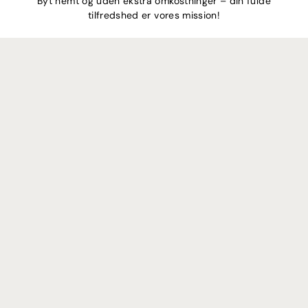
Byt nemt og uden ekstra omkostninger – din fulde
tilfredshed er vores mission!