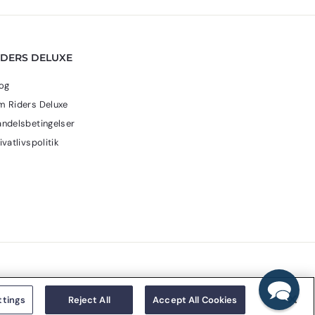
k
k
r
r
.
.
IDERS DELUXE
og
 Riders Deluxe
ndelsbetingelser
ivatlivspolitik
ttings
Reject All
Accept All Cookies