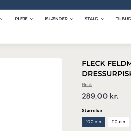
Pause
slideshow
PLEJE
ISLÆNDER
STALD
TILBU
FLECK FELD
DRESSURPIS
Fleck
Normalpris
28
289,00 kr.
kr.
Størrelse
100 cm
110 cm