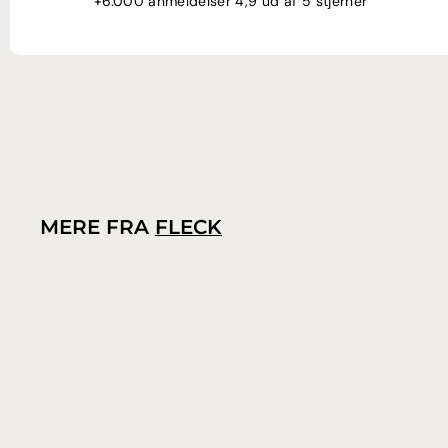
+6.000 anmeldelser 4,9 ud af 5 stjerner
MERE FRA
FLECK