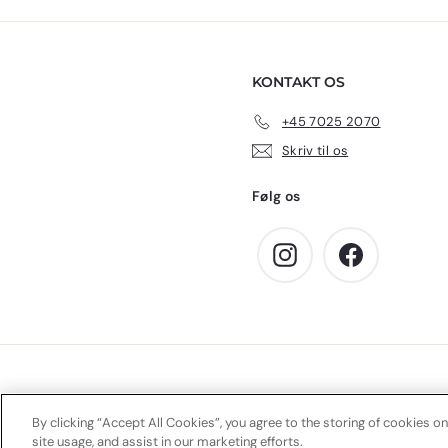
k
,
r
0
.
0
KONTAKT OS
k
r
+45 7025 2070
.
Skriv til os
Følg os
Instagram
Facebook
By clicking “Accept All Cookies”, you agree to the storing of cookies on
site usage, and assist in our marketing efforts.