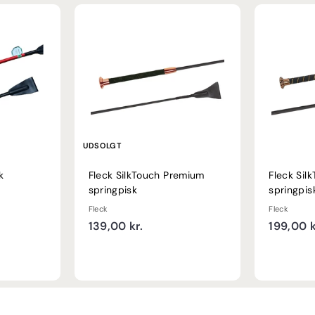
UDSOLGT
k
Fleck SilkTouch Premium
Fleck Sil
springpisk
springpis
Fleck
Fleck
1
139,00 kr.
199,00 k
3
9
,
0
0