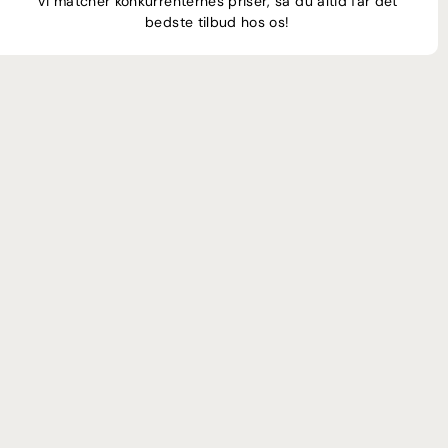
Vi matcher konkurrenternes priser, så du altid får det
bedste tilbud hos os!