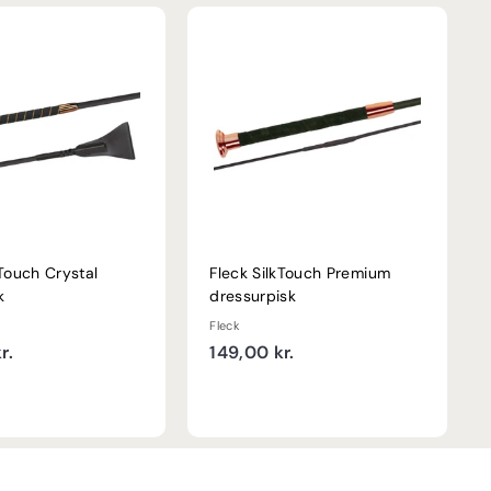
kTouch Crystal
Fleck SilkTouch Premium
k
dressurpisk
Fleck
1
1
r.
149,00 kr.
9
4
9
9
,
,
0
0
0
0