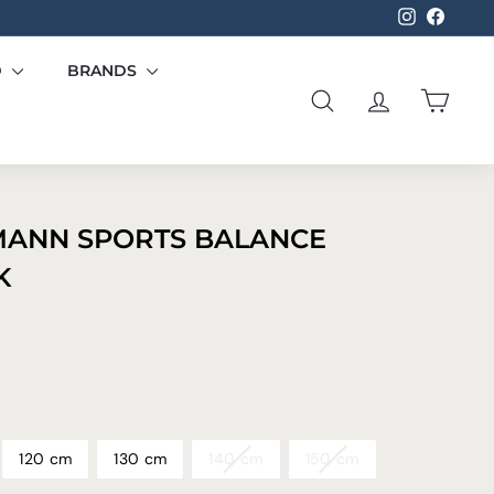
Instagram
Facebo
D
BRANDS
SØG
KONTO
KURV
MANN SPORTS BALANCE
K
9,00
120 cm
130 cm
140 cm
150 cm