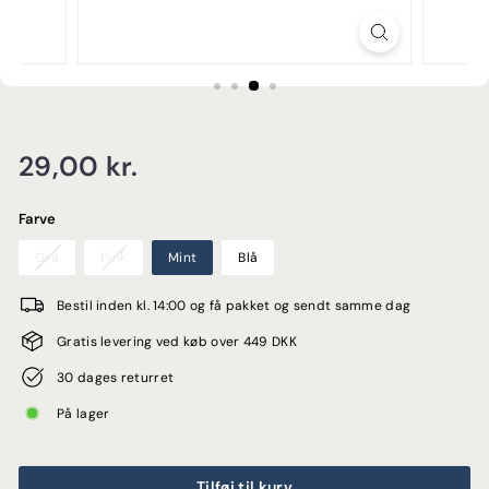
E
Normalpris
29,00
29,00 kr.
kr.
Farve
Grå
Pink
Mint
Blå
Bestil inden kl. 14:00 og få pakket og sendt samme dag
Gratis levering ved køb over 449 DKK
30 dages returret
På lager
Tilføj til kurv