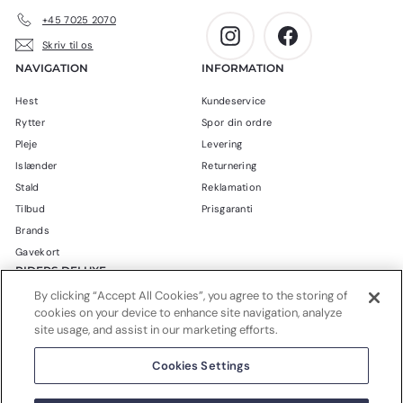
+45 7025 2070
Instagram
Facebook
Skriv til os
NAVIGATION
INFORMATION
Hest
Kundeservice
Rytter
Spor din ordre
Pleje
Levering
Islænder
Returnering
Stald
Reklamation
Tilbud
Prisgaranti
Brands
Gavekort
RIDERS DELUXE
By clicking “Accept All Cookies”, you agree to the storing of
Blog
cookies on your device to enhance site navigation, analyze
Om Riders Deluxe
site usage, and assist in our marketing efforts.
Handelsbetingelser
Cookies Settings
Privatlivspolitik