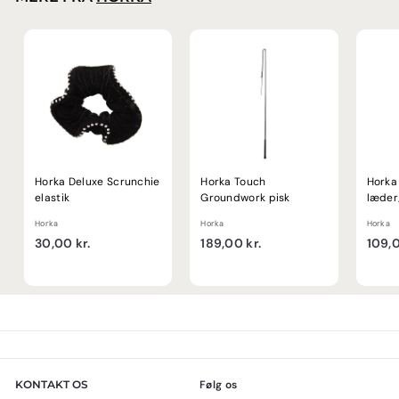
r
.
Horka Deluxe Scrunchie
Horka Touch
Horka
elastik
Groundwork pisk
læder
Horka
Horka
Horka
3
1
30,00 kr.
189,00 kr.
109,0
0
8
,
9
0
,
0
0
k
0
r
k
.
r
KONTAKT OS
Følg os
.