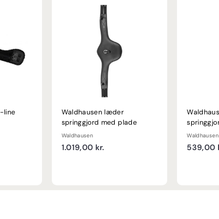
-line
Waldhausen læder
Waldhau
springgjord med plade
springgjo
Waldhausen
Waldhausen
1
1.019,00 kr.
539,00 k
.
0
1
9
,
0