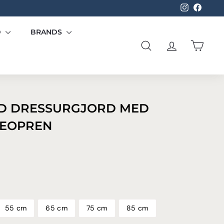
Instagram
Facebo
D
BRANDS
SØG
KONTO
KURV
D DRESSURGJORD MED
NEOPREN
9,00
55 cm
65 cm
75 cm
85 cm