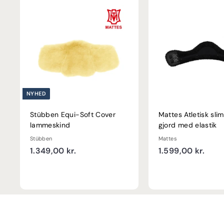
NYHED
Stübben Equi-Soft Cover
Mattes Atletisk slim
lammeskind
gjord med elastik
Stübben
Mattes
1
1
1.349,00 kr.
1.599,00 kr.
.
.
3
5
4
9
9
9
,
,
0
0