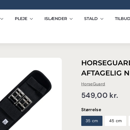
Pause
slideshow
PLEJE
ISLÆNDER
STALD
TILBU
HORSEGUAR
AFTAGELIG 
HorseGuard
Normalpris
54
549,00 kr.
kr.
Størrelse
35 cm
45 cm