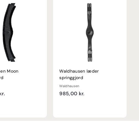
sen Moon
Waldhausen læder
rd
springgjord
Waldhausen
5
9
r.
985,00 kr.
3
8
9
5
,
,
0
0
0
0
k
k