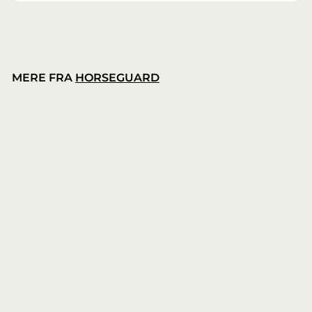
MERE FRA
HORSEGUARD
HorseGuard svamp med håndgreb
HorseGuard
3
35,00 kr.