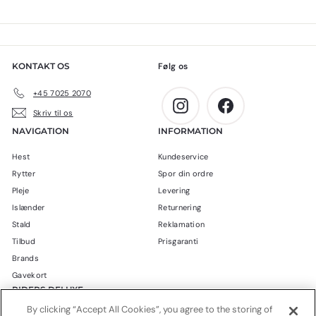
0
0
k
0
r
k
.
r
KONTAKT OS
Følg os
.
+45 7025 2070
Instagram
Facebook
Skriv til os
NAVIGATION
INFORMATION
Hest
Kundeservice
Rytter
Spor din ordre
Pleje
Levering
Islænder
Returnering
Stald
Reklamation
Tilbud
Prisgaranti
Brands
Gavekort
RIDERS DELUXE
By clicking “Accept All Cookies”, you agree to the storing of
Blog