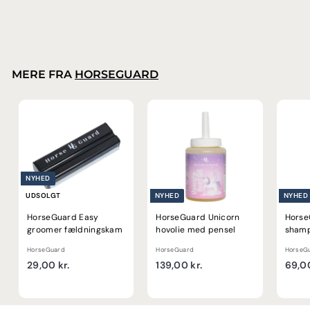
5
,
0
0
k
MERE FRA
HORSEGUARD
r
.
NYHED
UDSOLGT
NYHED
NYHED
HorseGuard Easy
HorseGuard Unicorn
Horse
groomer fældningskam
hovolie med pensel
sham
HorseGuard
HorseGuard
HorseG
2
1
29,00 kr.
139,00 kr.
69,00
9
3
,
9
0
,