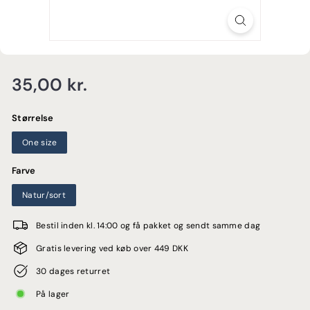
E
Normalpris
35,00
35,00 kr.
kr.
Størrelse
One size
Farve
Natur/sort
Bestil inden kl. 14:00 og få pakket og sendt samme dag
Gratis levering ved køb over 449 DKK
30 dages returret
På lager