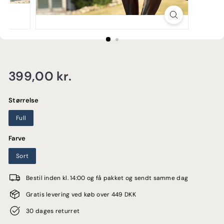
E
Normalpris
399,00
399,00 kr.
kr.
Størrelse
Full
Farve
Sort
Bestil inden kl. 14:00 og få pakket og sendt samme dag
Gratis levering ved køb over 449 DKK
30 dages returret