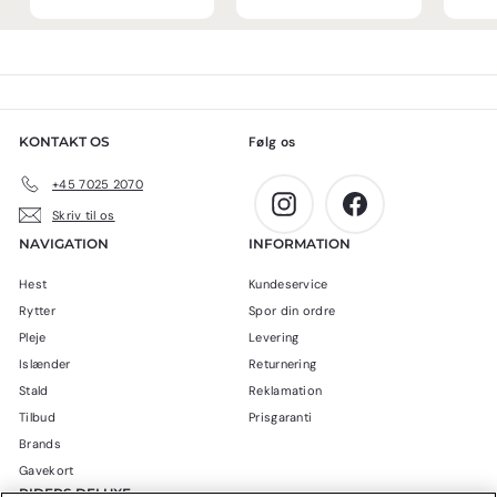
5
9
,
,
0
0
0
0
k
k
r
r
KONTAKT OS
Følg os
.
.
+45 7025 2070
Instagram
Facebook
Skriv til os
NAVIGATION
INFORMATION
Hest
Kundeservice
Rytter
Spor din ordre
Pleje
Levering
Islænder
Returnering
Stald
Reklamation
Tilbud
Prisgaranti
Brands
Gavekort
RIDERS DELUXE