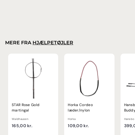
HorseGuard
3
399,00 kr.
9
9
,
0
0
MERE FRA
HJÆLPETØJLER
k
r
.
STAR Rose Gold
Horka Cordeo
Hansb
martingal
læder/nylon
Buddy
Waldhausen
Horka
Hansbo 
1
1
165,00 kr.
109,00 kr.
399,0
6
0