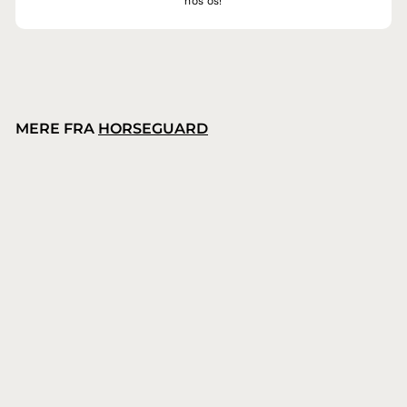
hos os!
MERE FRA
HORSEGUARD
HorseGuard Triangle trepunktstøjle