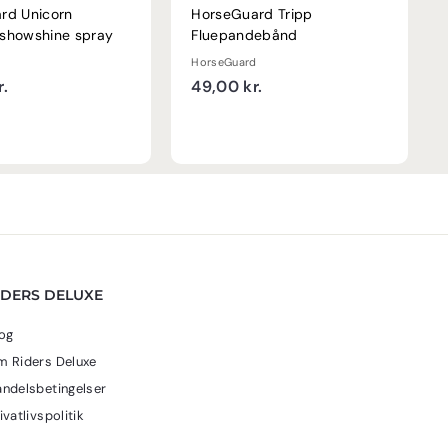
rd Unicorn
HorseGuard Tripp
showshine spray
Fluepandebånd
HorseGuard
1
4
r.
49,00 kr.
1
9
9
,
,
0
0
0
0
k
k
r
r
.
.
IDERS DELUXE
og
 Riders Deluxe
ndelsbetingelser
ivatlivspolitik