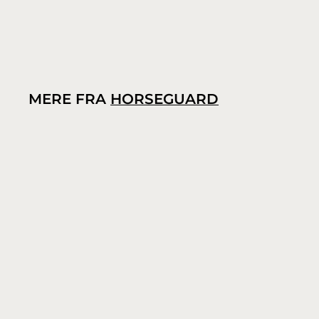
MERE FRA
HORSEGUARD
HorseGuard Trolley
HorseGuard