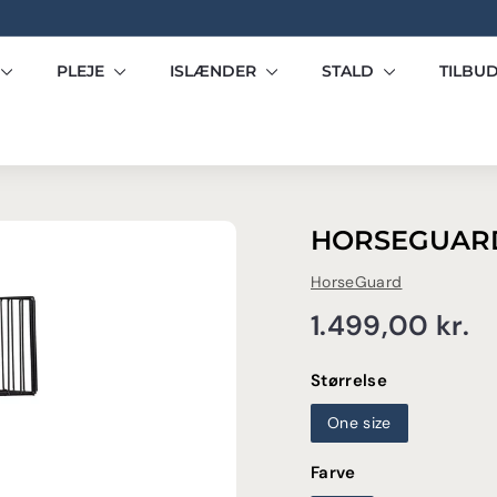
Pause
slideshow
PLEJE
ISLÆNDER
STALD
TILBU
HORSEGUARD
HorseGuard
Normalpris
1
1.499,00 kr.
kr
Størrelse
One size
Farve