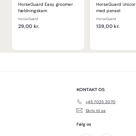
HorseGuard Easy groomer
HorseGuard Unicor
fældningskam
med pensel
HorseGuard
HorseGuard
2
1
29,00 kr.
139,00 kr.
9
3
,
9
0
,
0
0
k
0
r
k
.
r
.
KONTAKT OS
+45 7025 2070
Skriv til os
Følg os