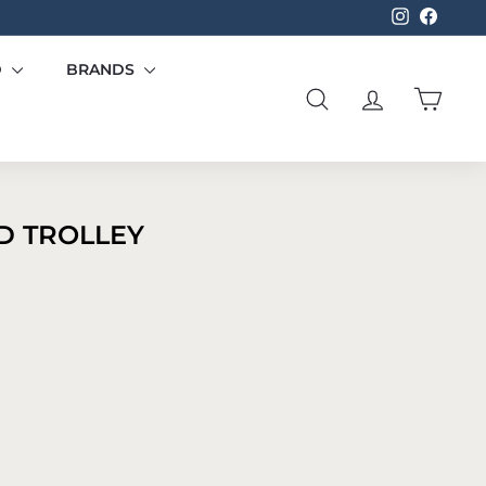
Instagram
Facebo
D
BRANDS
SØG
KONTO
KURV
 TROLLEY
.499,00
.