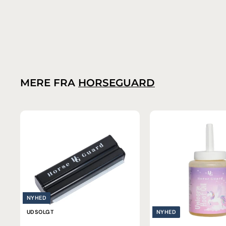
1
1.499,00 kr.
.
4
9
9
,
0
MERE FRA
HORSEGUARD
0
k
r
.
NYHED
UDSOLGT
NYHED