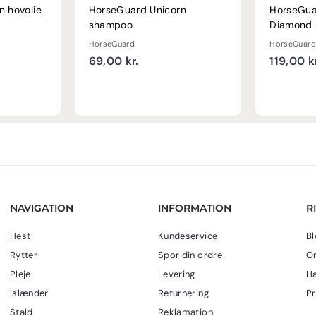
n hovolie
HorseGuard Unicorn
HorseGua
shampoo
Diamond 
HorseGuard
HorseGuard
6
69,00 kr.
119,00 k
9
,
0
0
k
r
.
NAVIGATION
INFORMATION
R
Hest
Kundeservice
Bl
Rytter
Spor din ordre
Om
Pleje
Levering
Ha
Islænder
Returnering
Pr
Stald
Reklamation