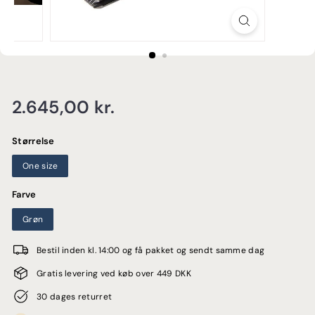
E
Normalpris
2.645,00
2.645,00 kr.
kr.
Størrelse
One size
Farve
Grøn
Bestil inden kl. 14:00 og få pakket og sendt samme dag
Gratis levering ved køb over 449 DKK
30 dages returret