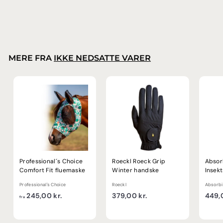
2
2.645,00 kr.
.
6
4
5
,
MERE FRA
IKKE NEDSATTE VARER
0
0
k
r
.
Professional´s Choice
Roeckl Roeck Grip
Absor
Comfort Fit fluemaske
Winter handske
Insek
Professional's Choice
Roeckl
Absorbi
f
3
245,00 kr.
379,00 kr.
449,0
fra
r
7
a
9