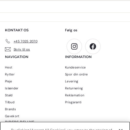
2
,
4
0
5
0
,
k
0
r
KONTAKT OS
Følg os
0
.
k
+45 7025 2070
r
Instagram
Facebook
Skriv til os
.
NAVIGATION
INFORMATION
Hest
Kundeservice
Rytter
Spor din ordre
Pleje
Levering
Islænder
Returnering
Stald
Reklamation
Tilbud
Prisgaranti
Brands
Gavekort
RIDERS DELUXE