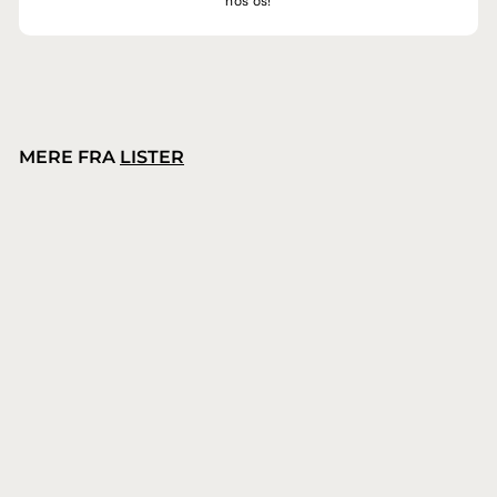
hos os!
MERE FRA
LISTER
Lister Wahl Star klippemaskine
Lister