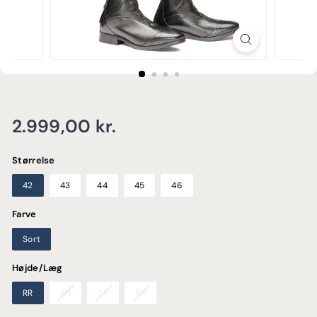
E
Normalpris
2.999,00
2.999,00 kr.
kr.
Størrelse
42
43
44
45
46
Farve
Sort
Højde/Læg
RR
RN
TR
TN