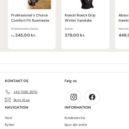
Professional´s Choice
Roeckl Roeck Grip
Absor
Comfort Fit fluemaske
Winter handske
Insek
Professional's Choice
Roeckl
Absorbi
f
3
245,00 kr.
379,00 kr.
449,0
fra
r
7
a
9
2
,
4
0
5
0
,
k
0
r
KONTAKT OS
Følg os
0
.
k
+45 7025 2070
r
Instagram
Facebook
Skriv til os
.
NAVIGATION
INFORMATION
Hest
Kundeservice
Rytter
Spor din ordre