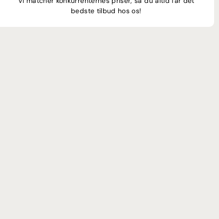
Vi matcher konkurrenternes priser, så du altid får det
bedste tilbud hos os!