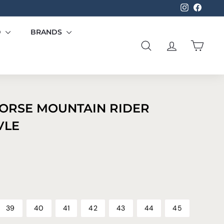
Instagram
Facebo
D
BRANDS
SØG
KONTO
KURV
ORSE MOUNTAIN RIDER
VLE
195,00
39
40
41
42
43
44
45