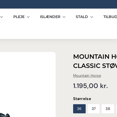
Pause
slideshow
PLEJE
ISLÆNDER
STALD
TILBU
MOUNTAIN H
CLASSIC STØ
Mountain Horse
Normalpris
1.
1.195,00 kr.
kr.
Størrelse
36
37
38