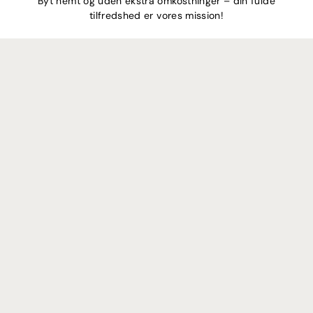
Byt nemt og uden ekstra omkostninger – din fulde
tilfredshed er vores mission!