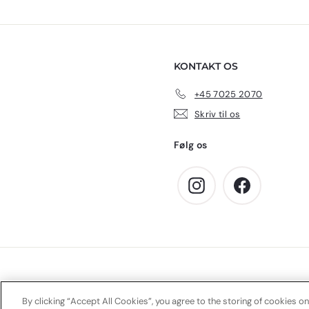
5
0
,
k
0
r
0
.
KONTAKT OS
k
r
+45 7025 2070
.
Skriv til os
Følg os
Instagram
Facebook
By clicking “Accept All Cookies”, you agree to the storing of cookies on