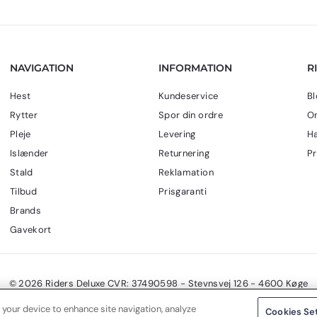
0
k
r
.
NAVIGATION
INFORMATION
R
Hest
Kundeservice
Bl
Rytter
Spor din ordre
Om
Pleje
Levering
Ha
Islænder
Returnering
Pr
Stald
Reklamation
Tilbud
Prisgaranti
Brands
Gavekort
© 2026 Riders Deluxe CVR: 37490598 - Stevnsvej 126 - 4600 Køge
 your device to enhance site navigation, analyze
Cookies Se