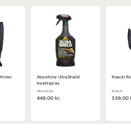
Winter
Absorbine UltraShield
Roeckl R
Insektspray
Absorbine
Roeckl
4
449,00 kr.
339,00 k
4
9
,
0