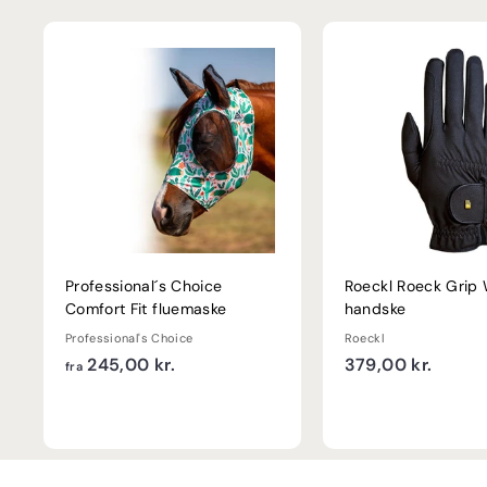
r
.
Professional´s Choice
Roeckl Roeck Grip 
Comfort Fit fluemaske
handske
Professional's Choice
Roeckl
f
3
245,00 kr.
379,00 kr.
fra
r
7
a
9
2
,
4
0