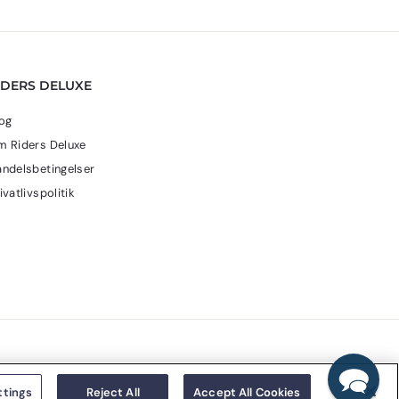
0
k
k
r
r
.
.
IDERS DELUXE
og
 Riders Deluxe
ndelsbetingelser
ivatlivspolitik
ttings
Reject All
Accept All Cookies