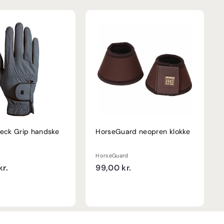
oeck Grip handske
HorseGuard neopren klokke
HorseGuard
3
9
r.
99,00 kr.
3
9
9
,
,
0
0
0