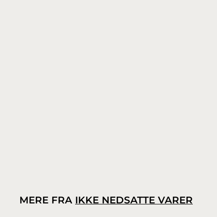
Mountain Horse Mountain Rider Classic støvle
Mountain Horse
1
1.195,00 kr.
.
1
9
5
,
0
MERE FRA
IKKE NEDSATTE VARER
0
k