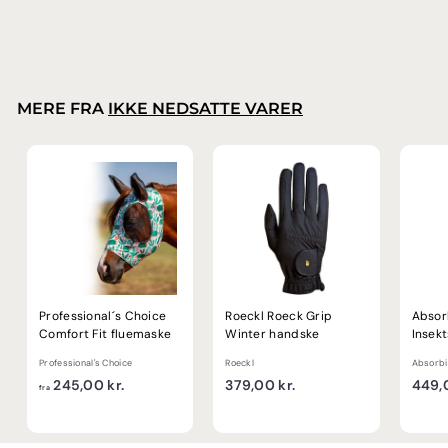
9
,
0
0
k
MERE FRA
IKKE NEDSATTE VARER
r
.
Professional´s Choice
Roeckl Roeck Grip
Absor
Comfort Fit fluemaske
Winter handske
Insek
Professional's Choice
Roeckl
Absorbi
f
3
245,00 kr.
379,00 kr.
449,0
fra
r
7
a
9
2
,