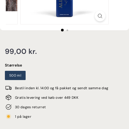
E
Normalpris
99,00
99,00 kr.
kr.
Størrelse
500 ml
Bestil inden kl. 14:00 og få pakket og sendt samme dag
Gratis levering ved køb over 449 DKK
30 dages returret
1 på lager