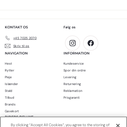
4
0
5
0
,
k
0
r
KONTAKT OS
Følg os
0
.
k
+45 7025 2070
r
Instagram
Facebook
Skriv til os
.
NAVIGATION
INFORMATION
Hest
Kundeservice
Rytter
Spor din ordre
Pleje
Levering
Islænder
Returnering
Stald
Reklamation
Tilbud
Prisgaranti
Brands
Gavekort
RIDERS DELUXE
By clicking “Accept All Cookies”, you agree to the storing of