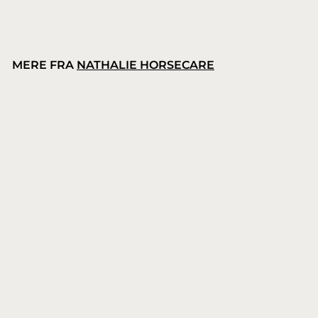
MERE FRA
NATHALIE HORSECARE
Nathalie Horsecare All Brown shampoo
Nathalie Horsecare
9
99,00 kr.