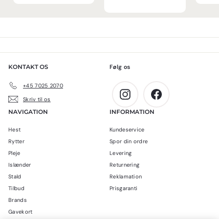
2
,
0
a
m
,
0
0
l
a
k
0
0
g
l
r
0
k
s
p
.
k
p
r
r
r
i
r
.
i
s
.
KONTAKT OS
Følg os
s
+45 7025 2070
Instagram
Facebook
Skriv til os
NAVIGATION
INFORMATION
Hest
Kundeservice
Rytter
Spor din ordre
Pleje
Levering
Islænder
Returnering
Stald
Reklamation
Tilbud
Prisgaranti
Brands
Gavekort