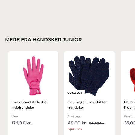
Roeckl
2
279,00 kr.
7
9
,
0
0
MERE FRA
HANDSKER JUNIOR
k
r
.
UDSOLGT
Uvex Sportstyle Kid
Equipage Luna Glitter
Hansb
ridehandske
handsker
Kids 
Uvex
Equipage
Hansbo 
1
U
4
N
172,00 kr.
49,00 kr.
35,00
5
59,00 kr.
d
o
9
7
9
Spar 17%
,
s
r