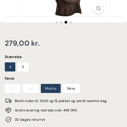
E
Normalpris
279,00
279,00 kr.
kr.
Størrelse
4
5
Farve
Sort
Hvid
Mocha
Navy
Bestil inden kl. 14:00 og få pakket og sendt samme dag
Gratis levering ved køb over 449 DKK
30 dages returret