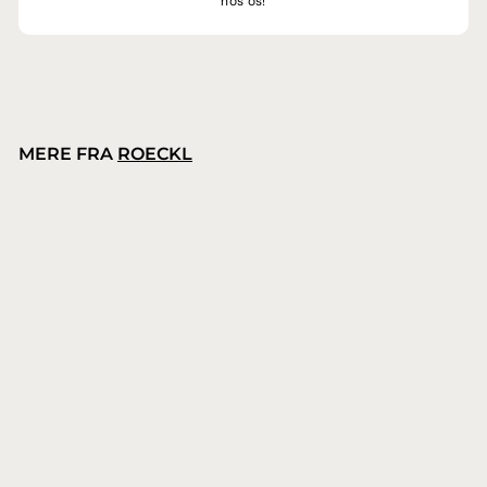
hos os!
MERE FRA
ROECKL
Roeckl Roeck Grip Junior handske