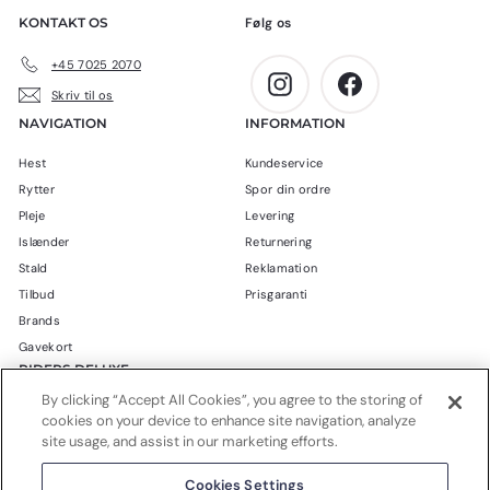
0
r
KONTAKT OS
Følg os
0
.
k
+45 7025 2070
r
Instagram
Facebook
Skriv til os
.
NAVIGATION
INFORMATION
Hest
Kundeservice
Rytter
Spor din ordre
Pleje
Levering
Islænder
Returnering
Stald
Reklamation
Tilbud
Prisgaranti
Brands
Gavekort
RIDERS DELUXE
By clicking “Accept All Cookies”, you agree to the storing of
Blog
cookies on your device to enhance site navigation, analyze
Om Riders Deluxe
site usage, and assist in our marketing efforts.
Handelsbetingelser
Cookies Settings
Privatlivspolitik