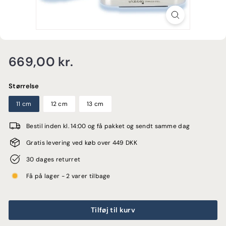
E
Normalpris
669,00
669,00 kr.
kr.
Størrelse
11 cm
12 cm
13 cm
Bestil inden kl. 14:00 og få pakket og sendt samme dag
Gratis levering ved køb over 449 DKK
30 dages returret
Få på lager - 2 varer tilbage
Tilføj til kurv