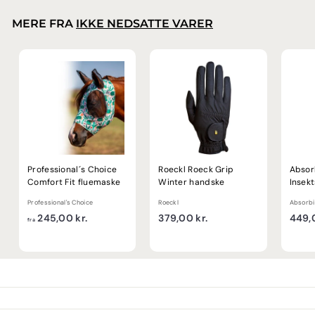
0
0
MERE FRA
IKKE NEDSATTE VARER
k
r
.
Professional´s Choice
Roeckl Roeck Grip
Absor
Comfort Fit fluemaske
Winter handske
Insek
Professional's Choice
Roeckl
Absorbi
f
3
245,00 kr.
379,00 kr.
449,0
fra
r
7
a
9
2
,
4
0
5
0
,
k