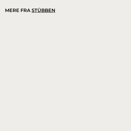
MERE FRA
STÜBBEN
Stübben Fillis Knife-Edge stigbøjler
Stübben
6
669,00 kr.
6
9
,