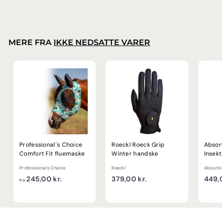
9
,
0
0
MERE FRA
IKKE NEDSATTE VARER
k
r
.
Professional´s Choice
Roeckl Roeck Grip
Absor
Comfort Fit fluemaske
Winter handske
Insek
Professional's Choice
Roeckl
Absorbi
f
3
245,00 kr.
379,00 kr.
449,0
fra
r
7
a
9
2
,
4
0