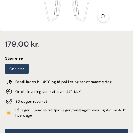
E
Normalpris
179,00
179,00 kr.
kr.
Størrelse
One size
Bestil inden kl. 14:00 og få pakket og sendt samme dag
Gratis levering ved køb over 449 DKK
30 dages returret
På lager - Sendes fra fjernlager, forlænget leveringstid på 4-10
hverdage