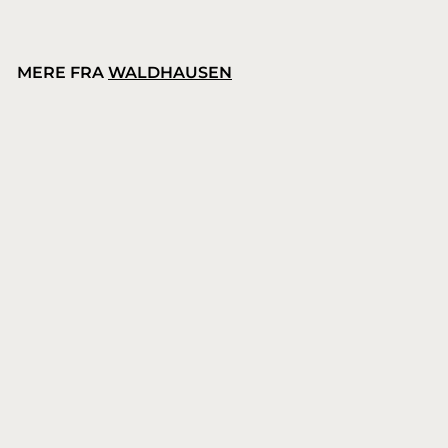
MERE FRA
WALDHAUSEN
Waldhausen kopfjern/bomviddemåler
Waldhausen
1
179,00 kr.
7