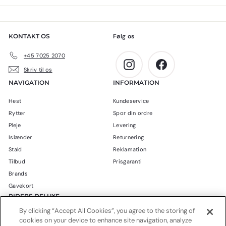
5
0
,
k
0
r
KONTAKT OS
Følg os
0
.
k
+45 7025 2070
r
Instagram
Facebook
Skriv til os
.
NAVIGATION
INFORMATION
Hest
Kundeservice
Rytter
Spor din ordre
Pleje
Levering
Islænder
Returnering
Stald
Reklamation
Tilbud
Prisgaranti
Brands
Gavekort
RIDERS DELUXE
By clicking “Accept All Cookies”, you agree to the storing of
Blog
cookies on your device to enhance site navigation, analyze