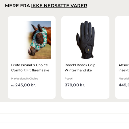
0
MERE FRA
IKKE NEDSATTE VARER
k
r
.
Professional´s Choice
Roeckl Roeck Grip
Absor
Comfort Fit fluemaske
Winter handske
Insek
Professional's Choice
Roeckl
Absorbi
f
3
245,00 kr.
379,00 kr.
449,0
fra
r
7
a
9
2
,
4
0
5
0
,
k
0
r