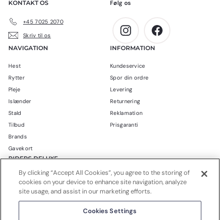
KONTAKT OS
Følg os
0
.
k
+45 7025 2070
r
Instagram
Facebook
Skriv til os
.
NAVIGATION
INFORMATION
Hest
Kundeservice
Rytter
Spor din ordre
Pleje
Levering
Islænder
Returnering
Stald
Reklamation
Tilbud
Prisgaranti
Brands
Gavekort
RIDERS DELUXE
By clicking “Accept All Cookies”, you agree to the storing of
Blog
cookies on your device to enhance site navigation, analyze
Om Riders Deluxe
site usage, and assist in our marketing efforts.
Handelsbetingelser
Cookies Settings
Privatlivspolitik