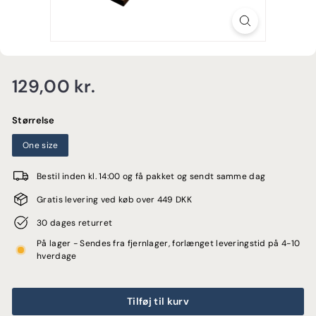
E
Normalpris
129,00
129,00 kr.
kr.
Størrelse
One size
Bestil inden kl. 14:00 og få pakket og sendt samme dag
Gratis levering ved køb over 449 DKK
30 dages returret
På lager - Sendes fra fjernlager, forlænget leveringstid på 4-10
hverdage
Tilføj til kurv