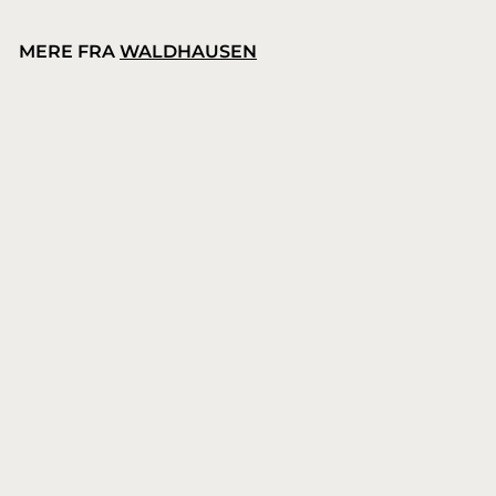
MERE FRA
WALDHAUSEN
Waldhausen støvleknægt i træ
Waldhausen
1
129,00 kr.
2
9
,
0