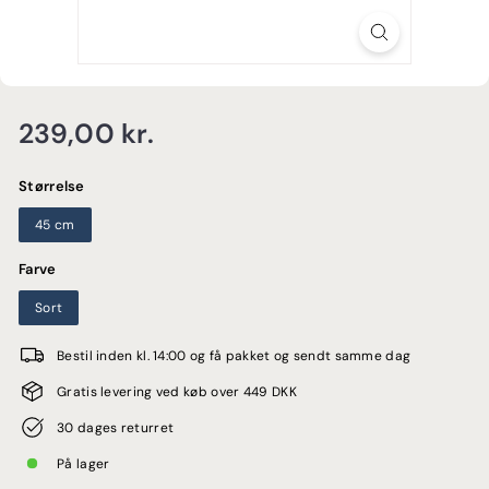
E
Normalpris
239,00
239,00 kr.
kr.
Størrelse
45 cm
Farve
Sort
Bestil inden kl. 14:00 og få pakket og sendt samme dag
Gratis levering ved køb over 449 DKK
30 dages returret
På lager