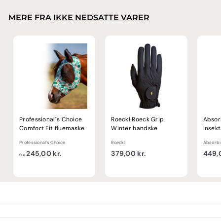
0
0
MERE FRA
IKKE NEDSATTE VARER
k
r
.
Professional´s Choice
Roeckl Roeck Grip
Absor
Comfort Fit fluemaske
Winter handske
Insek
Professional's Choice
Roeckl
Absorbi
f
3
245,00 kr.
379,00 kr.
449,0
fra
r
7
a
9
2
,
4
0
5
0
,
k