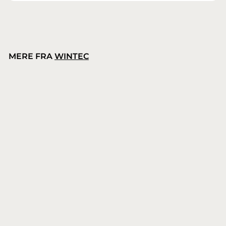
MERE FRA
WINTEC
Wintec Kids webbers
Wintec
2
239,00 kr.
3
9
,