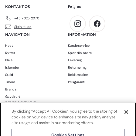
0
r
KONTAKT OS
Følg os
0
.
k
+45 7025 2070
r
Instagram
Facebook
Skriv til os
.
NAVIGATION
INFORMATION
Hest
Kundeservice
Rytter
Spor din ordre
Pleje
Levering
Islænder
Returnering
Stald
Reklamation
Tilbud
Prisgaranti
Brands
Gavekort
RIDERS DELUXE
By clicking “Accept All Cookies”, you agree to the storing of
Blog
cookies on your device to enhance site navigation, analyze
Om Riders Deluxe
site usage, and assist in our marketing efforts.
Handelsbetingelser
Cookies Settings
Privatlivspolitik