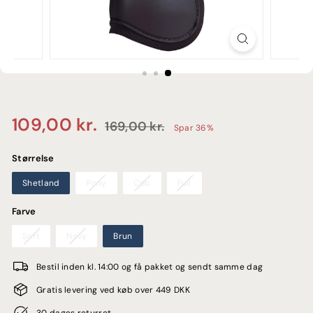
E
Normalpris
Udsalgspris
109,00
109,00 kr.
169,00
169,00 kr.
Spar 36%
kr.
kr.
Størrelse
Shetland
Pony
Cob
Full
Farve
Sort
Navy
Brun
Bestil inden kl. 14:00 og få pakket og sendt samme dag
Gratis levering ved køb over 449 DKK
30 dages returret