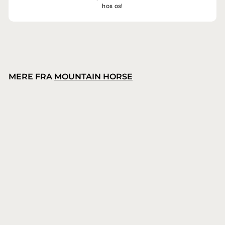
hos os!
MERE FRA
MOUNTAIN HORSE
Mountain Horse Sienna Tech Tights