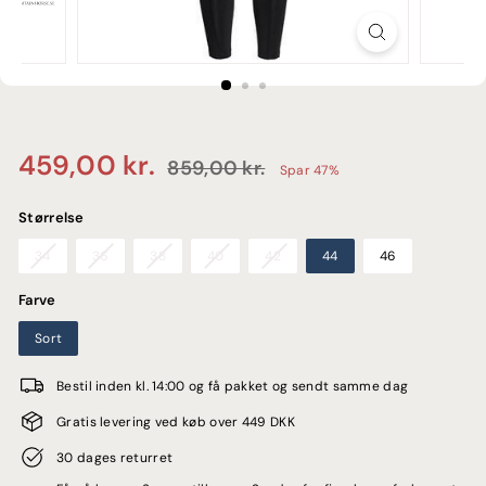
E
Normalpris
Udsalgspris
459,00
459,00 kr.
859,00
859,00 kr.
Spar 47%
kr.
kr.
Størrelse
34
36
38
40
42
44
46
Farve
Sort
Bestil inden kl. 14:00 og få pakket og sendt samme dag
Gratis levering ved køb over 449 DKK
30 dages returret